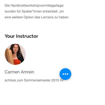
Die Hackbrettworkshopvormittage/tage
wurden für Spieler*innen entwickelt, um
eine weitere Option des Lernens zu haben.
Your Instructor
Carmen Amrein
schloss zum Sommersemester 2010 ihr
Diplom-Hackbrett-, Salterio-, Volksmusik-,
Zither- und Elementare Musikpädagogik-
Studium an der Hochschule für Musik und
Theater München mit Auszeichnung ab. Mit