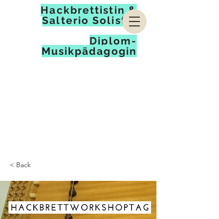
Hackbrettistin &
Salterio Solistin
Diplom-
Musikpädagogin
< Back