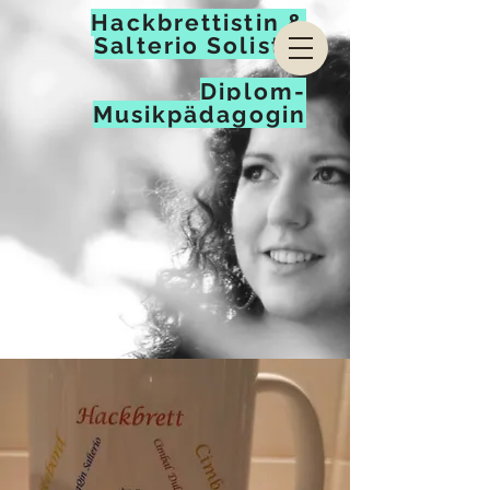
Hackbrettistin &
Salterio Solistin
Diplom-
Musikpädagogin