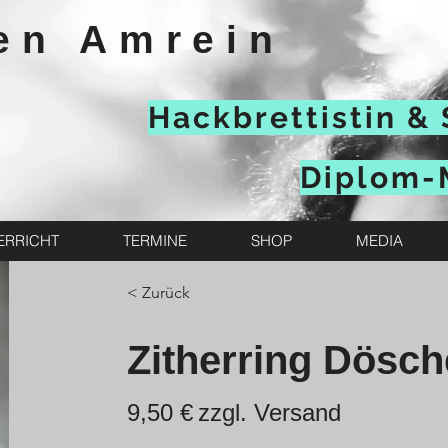
en Amrein
Hackbrettistin & 
Diplom-
ERRICHT
TERMINE
SHOP
MEDIA
< Zurück
Zitherring Dösc
9,50 €
zzgl. Versand