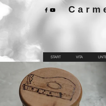
Carm
START
VITA
UNT