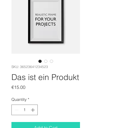
SKU: 36523641234523
Das ist ein Produkt
Price
€15.00
Quantity
*
Add to Cart