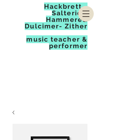
Hackbrett -
Salterio -
Hammered
Dulcimer- Zither
music teacher &
performer