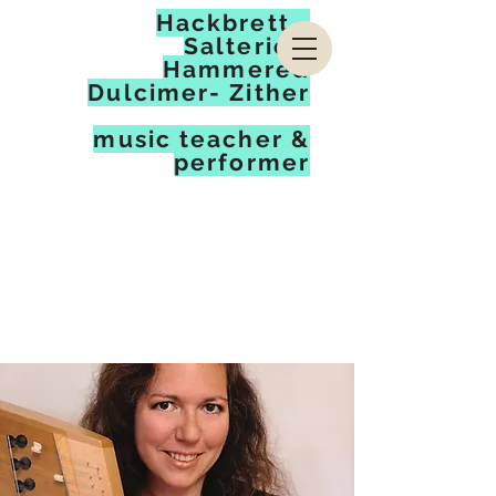
Hackbrett -
Salterio -
Hammered
Dulcimer- Zither
music teacher &
performer