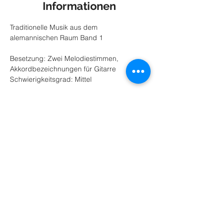
Informationen
Traditionelle Musik aus dem 
alemannischen Raum Band 1
Besetzung: Zwei Melodiestimmen, 
Akkordbezeichnungen für Gitarre
Schwierigkeitsgrad: Mittel
Produktbeschreibung
Die studierte Volksmusiklehrerin ist in ihrer 
Heimat, der deutsch-schweizerischen 
Grenzregion, auf Spurensuche gegangen 
und hat traditionelle Spielstücke, Tänze 
und Lieder für kleine Besetzungen 
arrangiert.
Preis: 
13€ zzgl. Versand (inkl. Mwst)
Bestellen