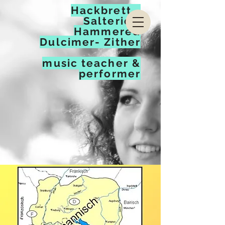
Hackbrett -
Salterio -
Hammered
Dulcimer- Zither
music teacher &
performer